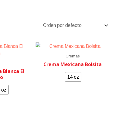
Cremas
Crema Mexicana Bolsita
 Blanca El
to
14 oz
 oz