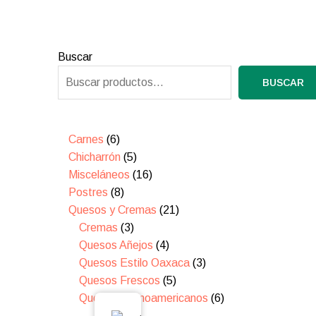
6
8
3
5
16
4
5
21
3
6
Buscar
productos
productos
productos
productos
productos
productos
productos
productos
productos
productos
BUSCAR
Carnes
6
Chicharrón
5
Misceláneos
16
Postres
8
Quesos y Cremas
21
Cremas
3
Quesos Añejos
4
Quesos Estilo Oaxaca
3
Quesos Frescos
5
Quesos Latinoamericanos
6