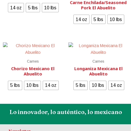
Carne Enchilada/Seasoned
Pork El Abuelito
14 oz
5 lbs
10 lbs
14 oz
5 lbs
10 lbs
Carnes
Carnes
Chorizo Mexicano El
Longaniza Mexicana El
Abuelito
Abuelito
5 lbs
10 lbs
14 oz
5 lbs
10 lbs
14 oz
Lo innovador, lo auténtico, lo mexicano
Newsletter