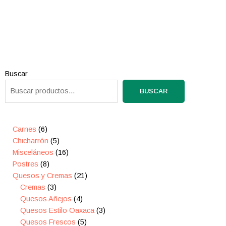
6
8
3
5
16
4
5
21
3
6
Buscar
productos
productos
productos
productos
productos
productos
productos
productos
productos
productos
BUSCAR
Carnes
6
Chicharrón
5
Misceláneos
16
Postres
8
Quesos y Cremas
21
Cremas
3
Quesos Añejos
4
Quesos Estilo Oaxaca
3
Quesos Frescos
5