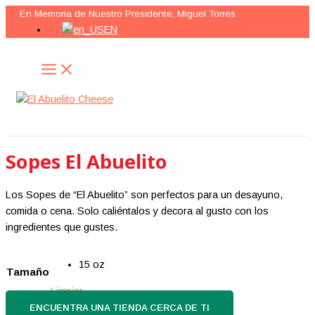
MAIN
Ir
MENU
En Memoria de Nuestro Presidente, Miguel Torres
al
EN
contenido
Buscar
Sopes El Abuelito
Los Sopes de “El Abuelito” son perfectos para un desayuno,
comida o cena. Solo caliéntalos y decora al gusto con los
ingredientes que gustes.
15 oz
Tamaño
Limpiar
ENCUENTRA UNA TIENDA CERCA DE TI