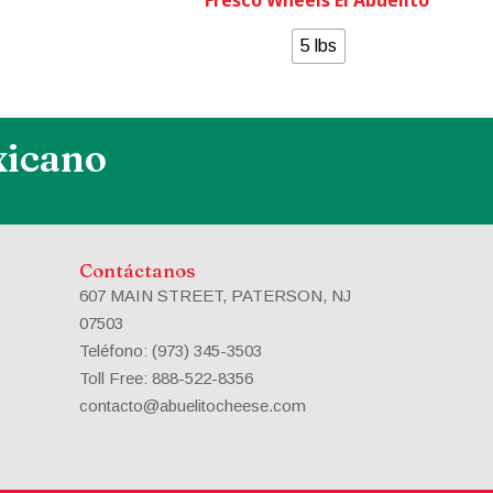
5 lbs
xicano
Contáctanos
607 MAIN STREET, PATERSON, NJ
07503
Teléfono: (973) 345-3503
Toll Free: 888-522-8356
contacto@abuelitocheese.com