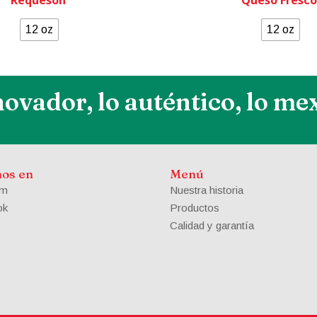
12 oz
12 oz
novador, lo auténtico, lo me
nos en
Menú
am
Nuestra historia
ok
Productos
Calidad y garantía