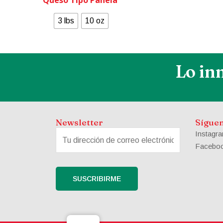
3 lbs
10 oz
Lo in
Newsletter
Sígue
Instagr
Facebo