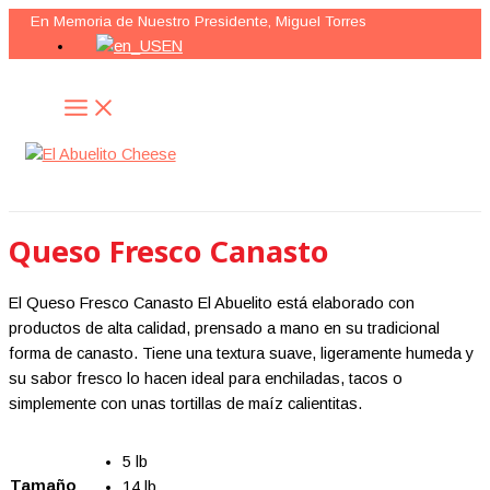
MAIN
Ir
MENU
En Memoria de Nuestro Presidente, Miguel Torres
al
EN
contenido
Buscar
Queso Fresco Canasto
El Queso Fresco Canasto El Abuelito está elaborado con
productos de alta calidad, prensado a mano en su tradicional
forma de canasto. Tiene una textura suave, ligeramente humeda y
su sabor fresco lo hacen ideal para enchiladas, tacos o
simplemente con unas tortillas de maíz calientitas.
5 lb
Tamaño
14 lb