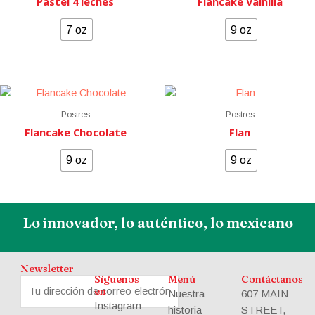
Pastel 4 leches
Flancake Vainilla
7 oz
9 oz
Postres
Postres
Flancake Chocolate
Flan
9 oz
9 oz
Lo innovador, lo auténtico, lo mexicano
Newsletter
Síguenos
Menú
Contáctanos
en
Nuestra
607 MAIN
Instagram
historia
STREET,