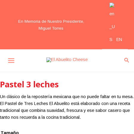
Ir
al
contenido
En Memoria de Nuestro Presidente,
Miguel Torres
EN
MAIN
Bus
MENU
Pastel 3 leches
Un clásico de la repostería mexicana que no puede faltar en tu mesa.
El Pastel de Tres Leches El Abuelito está elaborado con una receta
tradicional que combina suavidad, frescura y ese sabor casero que
tanto nos recuerda a la cocina tradicional.
Tamaño