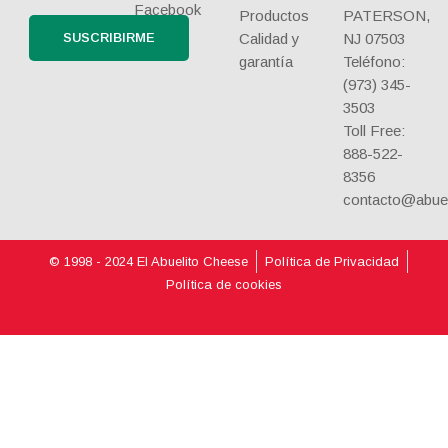
Facebook
Productos
PATERSON,
Calidad y
NJ 07503
garantía
Teléfono:
(973) 345-
3503
Toll Free:
888-522-
8356
contacto@abue
© 1998 - 2024 El Abuelito Cheese
Política de Privacidad
Política de cookies