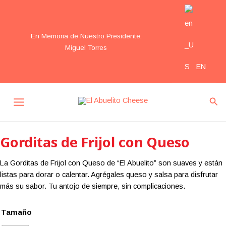
Ir
al
contenido
En Memoria de Nuestro Presidente,
Miguel Torres
EN
MAIN
Bus
MENU
Gorditas de Frijol con Queso
La Gorditas de Frijol con Queso de “El Abuelito” son suaves y están
listas para dorar o calentar. Agrégales queso y salsa para disfrutar
más su sabor. Tu antojo de siempre, sin complicaciones.
Tamaño