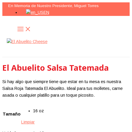
MAIN
Ir
MENU
En Memoria de Nuestro Presidente, Miguel Torres
al
EN
contenido
Buscar
El Abuelito Salsa Tatemada
Si hay algo que siempre tiene que estar en tu mesa es nuestra
Salsa Roja Tatemada El Abuelito. Ideal para tus molletes, carne
asada o cualquier platillo para un toque picosito.
16 oz
Tamaño
Limpiar