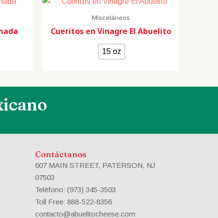
Misceláneos
emada
Cueritos en Vinagre El Abuelito
15 oz
xicano
Contáctanos
607 MAIN STREET, PATERSON, NJ
07503
Teléfono: (973) 345-3503
Toll Free: 888-522-8356
contacto@abuelitocheese.com