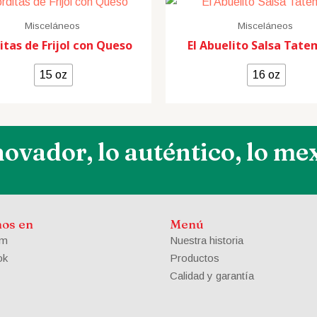
Misceláneos
Misceláneos
itas de Frijol con Queso
El Abuelito Salsa Tat
15 oz
16 oz
novador, lo auténtico, lo me
nos en
Menú
am
Nuestra historia
ok
Productos
Calidad y garantía