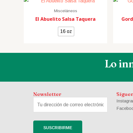
Misceláneos
El Abuelito Salsa Taquera
Gord
16 oz
Lo in
Newsletter
Sígue
Instagr
Facebo