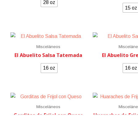
28 oz
15 oz
Misceláneos
Miscelán
El Abuelito Salsa Tatemada
El Abuelito Gr
16 oz
16 oz
Misceláneos
Miscelán
Gorditas de Frijol con Queso
Huaraches de Frij
15 oz
15 oz