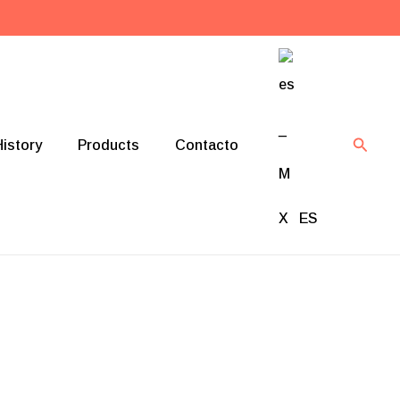
Searc
istory
Products
Contacto
ES