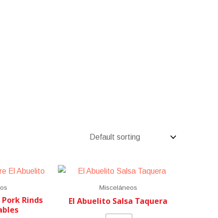
eos
Misceláneos
 Pork Rinds
El Abuelito Salsa Taquera
ables