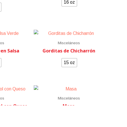
16 oz
eos
Misceláneos
een Salsa
Gorditas de Chicharrón
15 oz
eos
Misceláneos
ol con Queso
Masa
3 lbs