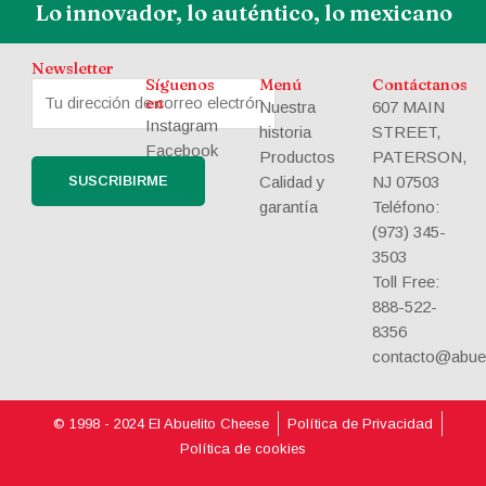
Lo innovador, lo auténtico, lo mexicano
Newsletter
Síguenos
Menú
Contáctanos
en
Nuestra
607 MAIN
Instagram
historia
STREET,
Facebook
Productos
PATERSON,
Calidad y
NJ 07503
garantía
Teléfono:
(973) 345-
3503
Toll Free:
888-522-
8356
contacto@abue
© 1998 - 2024 El Abuelito Cheese
Política de Privacidad
Política de cookies